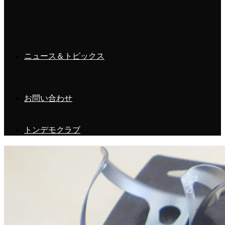
以前ボトルの記事を書いたのですが、今回はボトルと切って
も切れない関係
ボトルケージ
のご紹介です！
ボトルケージ欲しいけど、どんなのがあるかわからない。か
ニュース＆トピックス
っこいいボトルケージが欲しい！！ボトルがとりやすいボト
ルケージが欲しい！
そんな方に向けたおすすめボトルケージを紹介します！
お問い合わせ
かっこいいボトルケージといえばこれ！
トンデモクラブ
SUPACAZ『FLY CAGE』