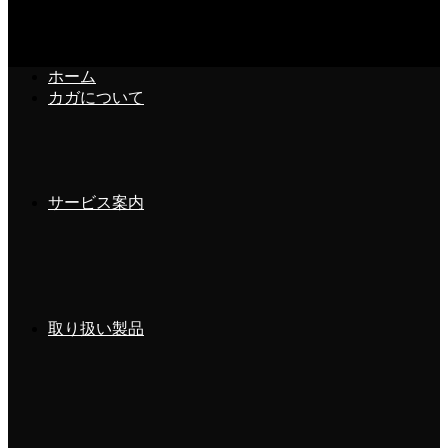
ホーム
カガについて
HOME
カガブログ
サービス案内
おすすめボトルケージ３選！見た目&利便性&軽さ
おすすめボトルケージ３
選！見た目&利便性&軽さ
取り扱い製品
2019年3月6日
こんにちは！
スタッフ能村です。